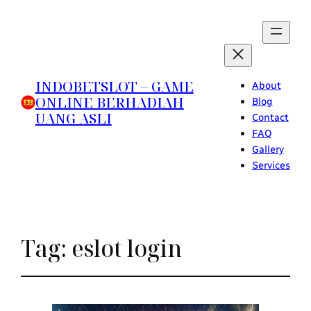
INDOBETSLOT – GAME
About
ONLINE BERHADIAH
Blog
UANG ASLI
Contact
FAQ
Gallery
Services
Tag:
eslot login