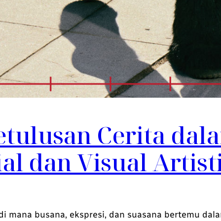
ulusan Cerita dala
al dan Visual Artist
g di mana busana, ekspresi, dan suasana bertemu dal