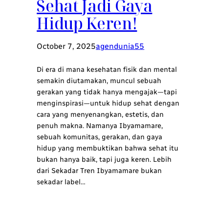
Sehat Jadi Gaya
Hidup Keren!
October 7, 2025
agendunia55
Di era di mana kesehatan fisik dan mental
semakin diutamakan, muncul sebuah
gerakan yang tidak hanya mengajak—tapi
menginspirasi—untuk hidup sehat dengan
cara yang menyenangkan, estetis, dan
penuh makna. Namanya Ibyamamare,
sebuah komunitas, gerakan, dan gaya
hidup yang membuktikan bahwa sehat itu
bukan hanya baik, tapi juga keren. Lebih
dari Sekadar Tren Ibyamamare bukan
sekadar label…