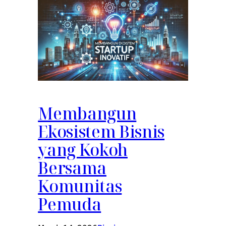
Membangun
Ekosistem Bisnis
yang Kokoh
Bersama
Komunitas
Pemuda