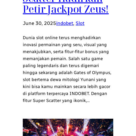
Petir Jackpot Zeus!
June 30, 2025
indobet
, 
Slot
Dunia slot online terus menghadirkan
inovasi permainan yang seru, visual yang
menakjubkan, serta fitur-fitur bonus yang
memanjakan pemain. Salah satu game
paling legendaris dan terus digemari
hingga sekarang adalah Gates of Olympus,
slot bertema dewa mitologi Yunani yang
kini bisa kamu mainkan secara lebih gacor
di platform terpercaya INDOBET. Dengan
fitur Super Scatter yang ikonik,…