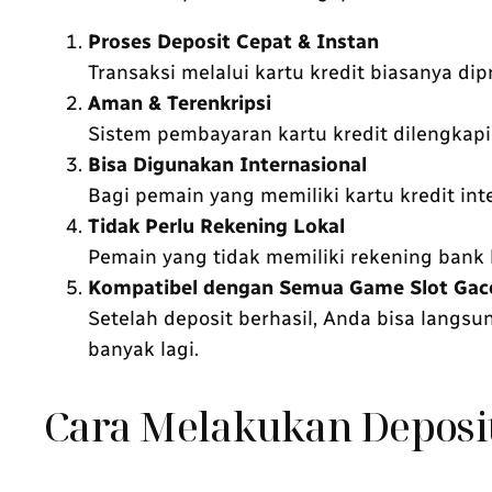
Proses Deposit Cepat & Instan
Transaksi melalui kartu kredit biasanya d
Aman & Terenkripsi
Sistem pembayaran kartu kredit dilengkapi 
Bisa Digunakan Internasional
Bagi pemain yang memiliki kartu kredit in
Tidak Perlu Rekening Lokal
Pemain yang tidak memiliki rekening bank
Kompatibel dengan Semua Game Slot Gac
Setelah deposit berhasil, Anda bisa lang
banyak lagi.
Cara Melakukan Deposit 