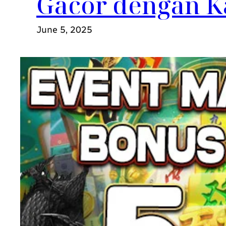
Gacor dengan K
June 5, 2025