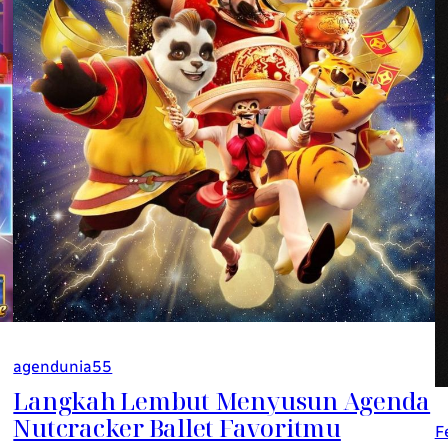
agendunia55
Langkah Lembut Menyusun Agenda
Nutcracker Ballet Favoritmu
F