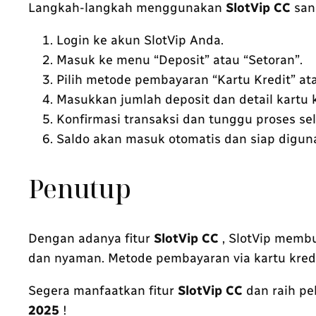
Langkah-langkah menggunakan
SlotVip CC
san
Login ke akun SlotVip Anda.
Masuk ke menu “Deposit” atau “Setoran”.
Pilih metode pembayaran “Kartu Kredit” ata
Masukkan jumlah deposit dan detail kartu 
Konfirmasi transaksi dan tunggu proses sel
Saldo akan masuk otomatis dan siap digun
Penutup
Dengan adanya fitur
SlotVip CC
, SlotVip memb
dan nyaman. Metode pembayaran via kartu kredit
Segera manfaatkan fitur
SlotVip CC
dan raih pe
2025
!