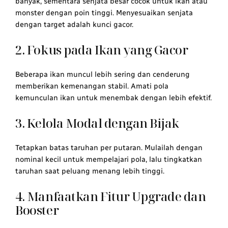
banyak, sementara senjata besar cocok untuk ikan atau
monster dengan poin tinggi. Menyesuaikan senjata
dengan target adalah kunci gacor.
2. Fokus pada Ikan yang Gacor
Beberapa ikan muncul lebih sering dan cenderung
memberikan kemenangan stabil. Amati pola
kemunculan ikan untuk menembak dengan lebih efektif.
3. Kelola Modal dengan Bijak
Tetapkan batas taruhan per putaran. Mulailah dengan
nominal kecil untuk mempelajari pola, lalu tingkatkan
taruhan saat peluang menang lebih tinggi.
4. Manfaatkan Fitur Upgrade dan
Booster