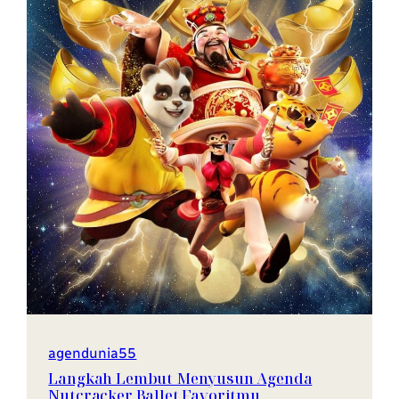
agendunia55
Langkah Lembut Menyusun Agenda
Nutcracker Ballet Favoritmu