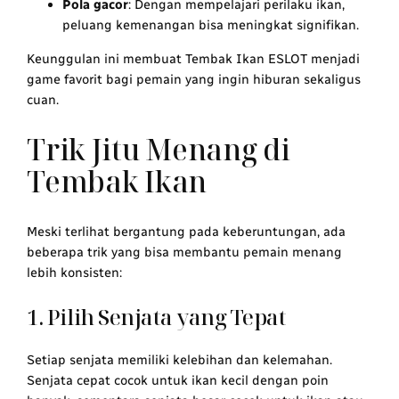
Pola gacor
: Dengan mempelajari perilaku ikan,
peluang kemenangan bisa meningkat signifikan.
Keunggulan ini membuat Tembak Ikan ESLOT menjadi
game favorit bagi pemain yang ingin hiburan sekaligus
cuan.
Trik Jitu Menang di
Tembak Ikan
Meski terlihat bergantung pada keberuntungan, ada
beberapa trik yang bisa membantu pemain menang
lebih konsisten:
1. Pilih Senjata yang Tepat
Setiap senjata memiliki kelebihan dan kelemahan.
Senjata cepat cocok untuk ikan kecil dengan poin