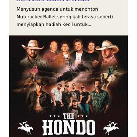
Menyusun agenda untuk menonton
Nutcracker Ballet sering kali terasa seperti
menyiapkan hadiah kecil untuk…