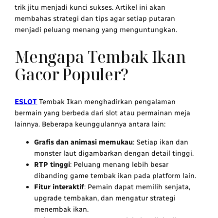
trik jitu menjadi kunci sukses. Artikel ini akan
membahas strategi dan tips agar setiap putaran
menjadi peluang menang yang menguntungkan.
Mengapa Tembak Ikan
Gacor Populer?
ESLOT
Tembak Ikan menghadirkan pengalaman
bermain yang berbeda dari slot atau permainan meja
lainnya. Beberapa keunggulannya antara lain:
Grafis dan animasi memukau
: Setiap ikan dan
monster laut digambarkan dengan detail tinggi.
RTP tinggi
: Peluang menang lebih besar
dibanding game tembak ikan pada platform lain.
Fitur interaktif
: Pemain dapat memilih senjata,
upgrade tembakan, dan mengatur strategi
menembak ikan.