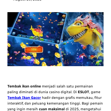
Tembak ikan online
menjadi salah satu permainan
paling diminati di dunia casino digital. Di
ESLOT
, game
Tembak Ikan Gacor
hadir dengan grafis memukau, fitur
interaktif, dan peluang kemenangan tinggi. Bagi pemain
yang ingin meraih
cuan maksimal
di 2025, mengetahui