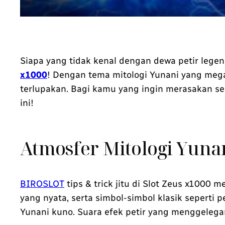
Siapa yang tidak kenal dengan dewa petir legen
x1000
! Dengan tema mitologi Yunani yang mega
terlupakan. Bagi kamu yang ingin merasakan se
ini!
Atmosfer Mitologi Yun
BIROSLOT
tips & trick jitu di Slot Zeus x1000
yang nyata, serta simbol-simbol klasik seperti
Yunani kuno. Suara efek petir yang menggeleg