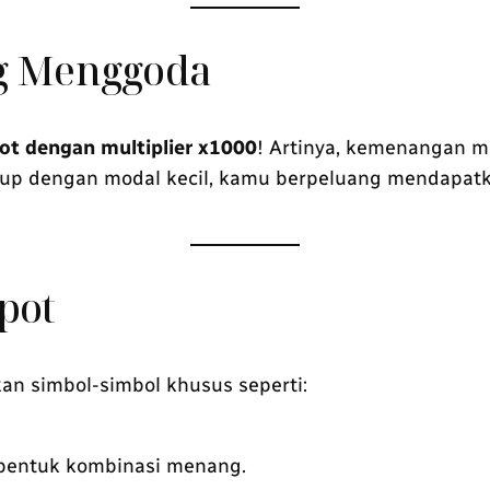
ng Menggoda
pot dengan multiplier x1000
! Artinya, kemenangan m
 cukup dengan modal kecil, kamu berpeluang mendapa
pot
n simbol-simbol khusus seperti:
bentuk kombinasi menang.