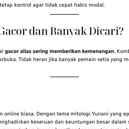
etap kontrol agar tidak cepat habis modal.
 Gacor dan Banyak Dicari?
nal
gacor alias sering memberikan kemenangan
. Komb
buka. Tidak heran jika banyak pemain setia yang me
online biasa. Dengan tema mitologi Yunani yang epik
enghadirkan keseruan dan keuntungan besar dalam 